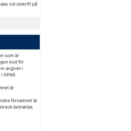
das vid utskrift på
en som är
ågon kod för
mn angivet i
 i SPAR.
mnet är
 andra förnamnet är
streck betraktas