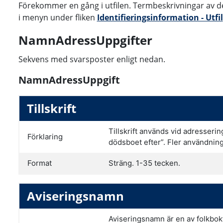
Förekommer en gång i utfilen. Termbeskrivningar av d
i menyn under fliken
Identifieringsinformation - Utfil
NamnAdressUppgifter
Sekvens med svarsposter enligt nedan.
NamnAdressUppgift
Tillskrift
Tillskrift används vid adresserin
Förklaring
dödsboet efter”. Fler användning
Format
Sträng. 1-35 tecken.
Aviseringsnamn
Aviseringsnamn är en av folkbok