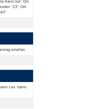
la-Karin Isa”. Om
r koden “23”. Om
“40”.
anslag emellan.
namn t.ex. namn