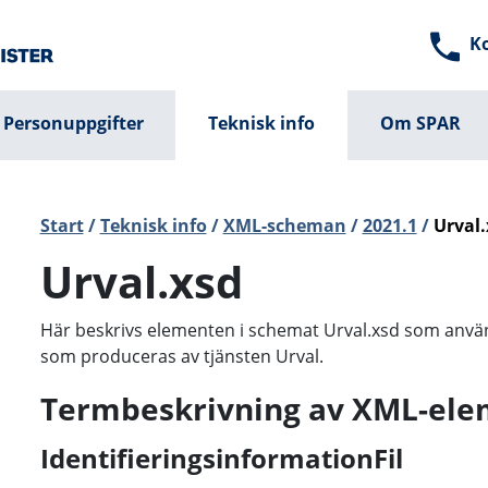
K
Personuppgifter
Teknisk info
Om SPAR
Start
/
Teknisk info
/
XML-scheman
/
2021.1
/
Urval.
Urval.xsd
Här beskrivs elementen i schemat Urval.xsd som använ
som produceras av tjänsten Urval.
Termbeskrivning av XML-ele
IdentifieringsinformationFil