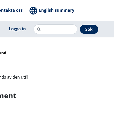
ontakta oss
English summary
Logga in
Sök
xsd
ds av den utfil
ment