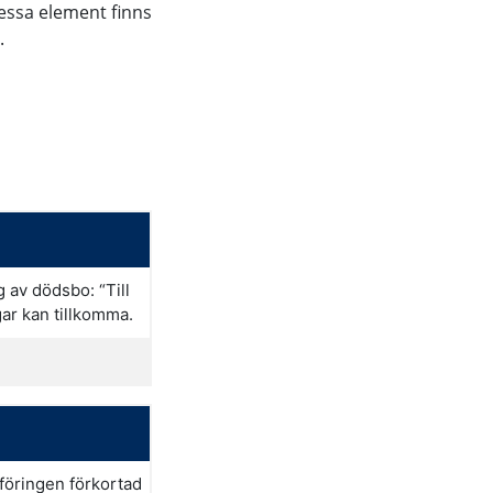
essa element finns
.
g av dödsbo: “Till
ar kan tillkomma.
föringen förkortad