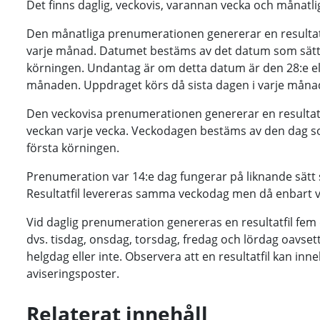
Det finns daglig, veckovis, varannan vecka och månatl
Den månatliga prenumerationen genererar en resulta
varje månad. Datumet bestäms av det datum som sätts
körningen. Undantag är om detta datum är den 28:e ell
månaden. Uppdraget körs då sista dagen i varje måna
Den veckovisa prenumerationen genererar en resultat
veckan varje vecka. Veckodagen bestäms av den dag s
första körningen.
Prenumeration var 14:e dag fungerar på liknande sätt
Resultatfil levereras samma veckodag men då enbart 
Vid daglig prenumeration genereras en resultatfil fem 
dvs. tisdag, onsdag, torsdag, fredag och lördag oavset
helgdag eller inte. Observera att en resultatfil kan inne
aviseringsposter.
Relaterat innehåll