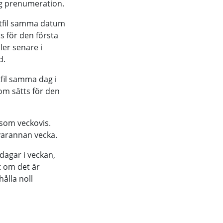
ig prenumeration.
tfil samma datum
 för den första
er senare i
d.
fil samma dag i
om sätts för den
 som veckovis.
varannan vecka.
dagar i veckan,
t om det är
hålla noll