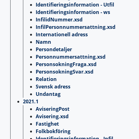
Identifieringsinformation - Utfil
Identifieringsinformation - ws
InfilidNummer.xsd
InfilPersonnummersattning.xsd
Internationell adress
Namn
Persondetaljer
Personnummersattning.xsd
PersonsokningFraga.xsd
PersonsokningSvar.xsd
Relation
Svensk adress
Undantag
2021.1
AviseringPost
Avisering.xsd
Fastighet
Folkbokföring
Identifieringsinformation - Infil