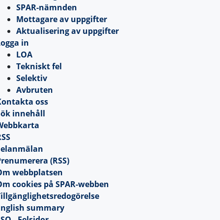
SPAR-nämnden
Mottagare av uppgifter
Aktualisering av uppgifter
ogga in
LOA
Tekniskt fel
Selektiv
Avbruten
Kontakta oss
ök innehåll
Webbkarta
RSS
Felanmälan
Prenumerera (RSS)
Om webbplatsen
Om cookies på SPAR-webben
illgänglighetsredogörelse
English summary
SO - Felsidor