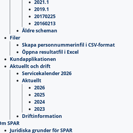
2021.1
2019.1
20170225
20160213
Äldre scheman
Filer
Skapa personnummerinfil i CSV-format
Öppna resultatfil i Excel
Kundapplikationen
Aktuellt och drift
Servicekalender 2026
Aktuellt
2026
2025
2024
2023
Driftinformation
Om SPAR
Juridiska grunder för SPAR