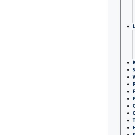
L
S
T
S