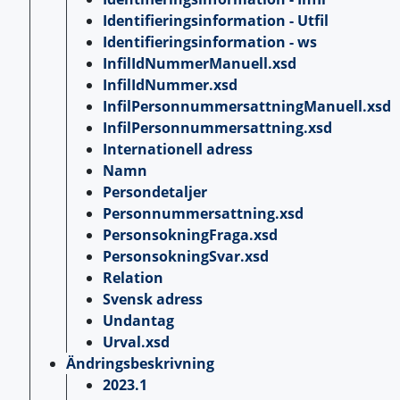
Identifieringsinformation - Utfil
Identifieringsinformation - ws
InfilIdNummerManuell.xsd
InfilIdNummer.xsd
InfilPersonnummersattningManuell.xsd
InfilPersonnummersattning.xsd
Internationell adress
Namn
Persondetaljer
Personnummersattning.xsd
PersonsokningFraga.xsd
PersonsokningSvar.xsd
Relation
Svensk adress
Undantag
Urval.xsd
Ändringsbeskrivning
2023.1